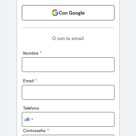
Con Google
O con tu email
*
Nombre
*
Email
Teléfono
Uruguay
+598
*
Contraseña