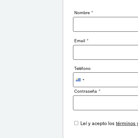
*
Nombre
*
Email
Teléfono
Uruguay
+598
*
Contraseña
Leí y acepto los
términos 