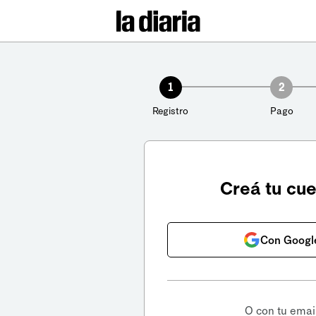
1
2
Registro
Pago
Creá tu cu
Con Googl
O con tu emai