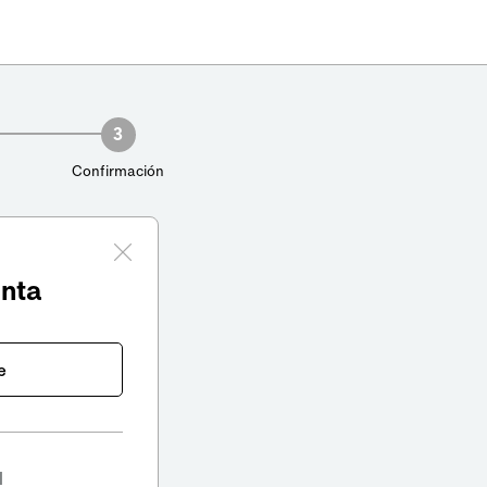
3
Confirmación
enta
e
l