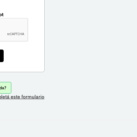
ot
da?
letá este formulario