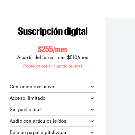
Suscripción digital
$255/mes
A partir del tercer mes $510/mes
Podés cancelar cuando quieras
Contenido exclusivo
Además de leer todos los contenidos
Acceso ilimitado
digitales de
la diaria
, podrás acceder a
los contenidos de Le Monde
Accedés sin límites a todos nuestros
Sin publicidad
diplomatique.
contenidos.
Navegá el sitio web sin espacios
Audio con artículos leídos
publicitarios.
Podrás escuchar los principales
Edición papel digitalizada
artículos del día, leídos por nuestro