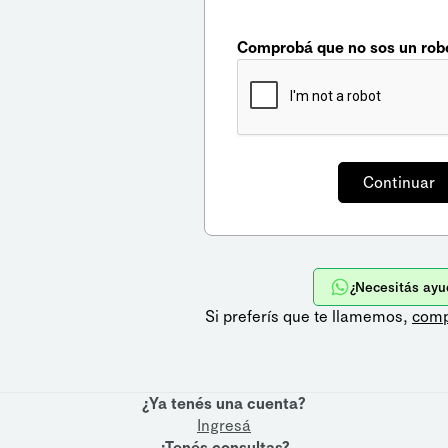
Comprobá que no sos un rob
¿Necesitás ayu
Si preferís que te llamemos,
comp
¿Ya tenés una cuenta?
Ingresá
¿Tenés consultas?