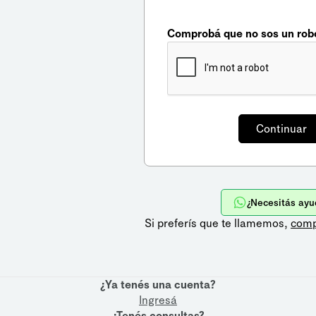
Comprobá que no sos un rob
¿Necesitás ayu
Si preferís que te llamemos,
comp
¿Ya tenés una cuenta?
Ingresá
¿Tenés consultas?