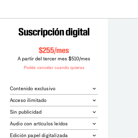
Suscripción digital
$255/mes
A partir del tercer mes $510/mes
Podés cancelar cuando quieras
Contenido exclusivo
Además de leer todos los contenidos
Acceso ilimitado
digitales de
la diaria
, podrás acceder a
los contenidos de Le Monde
Accedés sin límites a todos nuestros
Sin publicidad
diplomatique.
contenidos.
Navegá el sitio web sin espacios
Audio con artículos leídos
publicitarios.
Podrás escuchar los principales
Edición papel digitalizada
artículos del día, leídos por nuestro