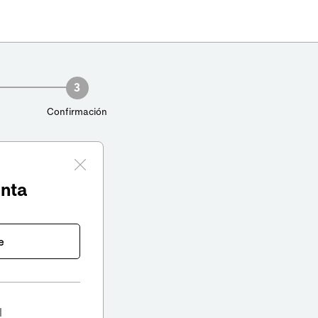
3
Confirmación
enta
e
l