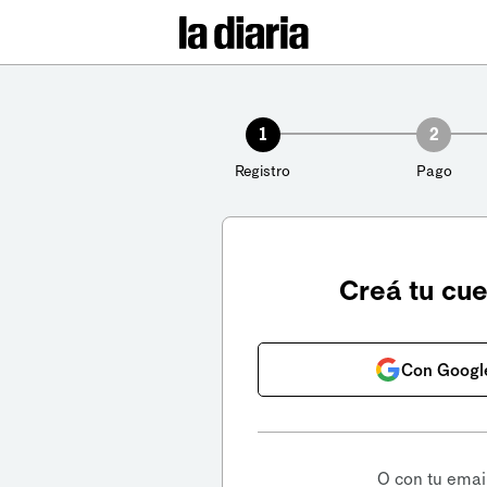
1
2
Registro
Pago
Creá tu cu
Con Googl
O con tu emai