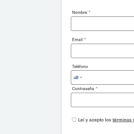
*
Nombre
*
Email
Teléfono
Uruguay
+598
*
Contraseña
Leí y acepto los
términos 