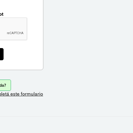
ot
da?
letá este formulario