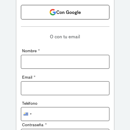
Con Google
O con tu email
*
Nombre
*
Email
Teléfono
Uruguay
+598
*
Contraseña