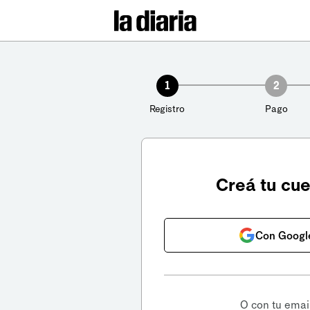
1
2
Registro
Pago
Creá tu cu
Con Googl
O con tu emai