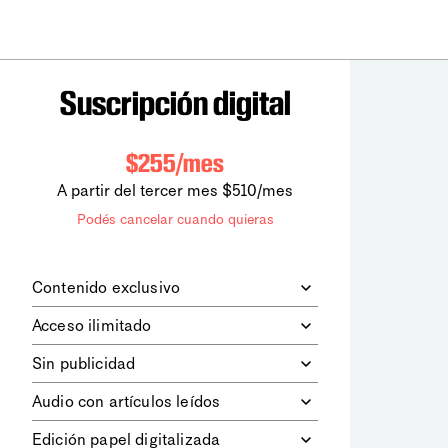
Suscripción digital
$255/mes
A partir del tercer mes $510/mes
Podés cancelar cuando quieras
Contenido exclusivo
Además de leer todos los contenidos
Acceso ilimitado
digitales de
la diaria
, podrás acceder a
los contenidos de Le Monde
Accedés sin límites a todos nuestros
Sin publicidad
diplomatique.
contenidos.
Navegá el sitio web sin espacios
Audio con artículos leídos
publicitarios.
Podrás escuchar los principales
Edición papel digitalizada
artículos del día, leídos por nuestro