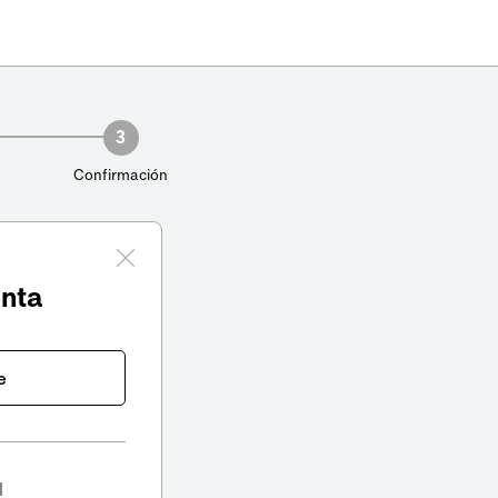
3
Confirmación
enta
e
l