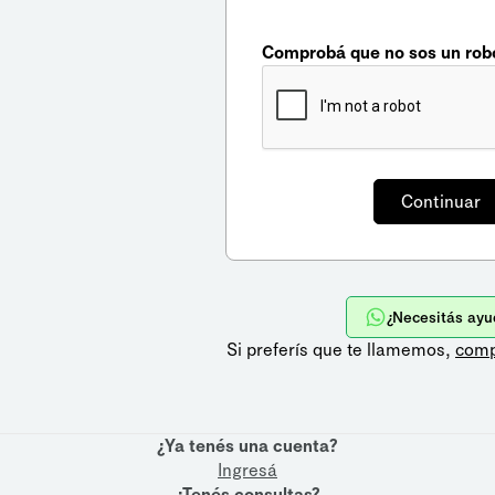
Comprobá que no sos un rob
¿Necesitás ayu
Si preferís que te llamemos,
comp
¿Ya tenés una cuenta?
Ingresá
¿Tenés consultas?