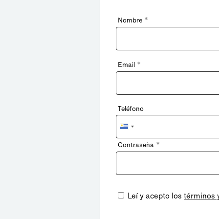
*
Nombre
*
Email
Teléfono
Uruguay
+598
*
Contraseña
Leí y acepto los
términos 