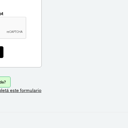
ot
da?
letá este formulario