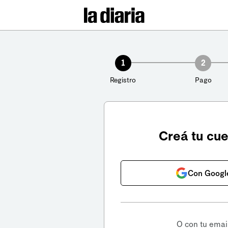
1
2
Registro
Pago
Creá tu cu
Con Googl
O con tu emai