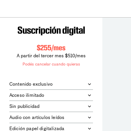
Suscripción digital
$255/mes
A partir del tercer mes $510/mes
Podés cancelar cuando quieras
Contenido exclusivo
Además de leer todos los contenidos
Acceso ilimitado
digitales de
la diaria
, podrás acceder a
los contenidos de Le Monde
Accedés sin límites a todos nuestros
Sin publicidad
diplomatique.
contenidos.
Navegá el sitio web sin espacios
Audio con artículos leídos
publicitarios.
Podrás escuchar los principales
Edición papel digitalizada
artículos del día, leídos por nuestro