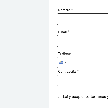
*
Nombre
*
Email
Teléfono
Uruguay
+598
*
Contraseña
Leí y acepto los
términos 