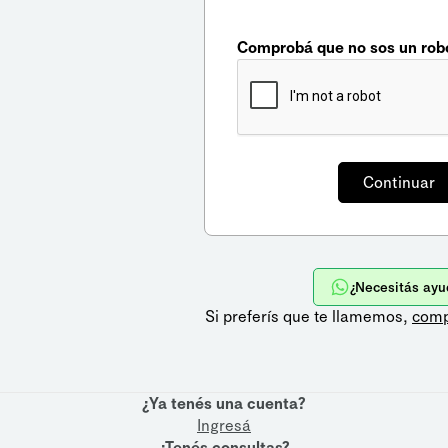
Comprobá que no sos un rob
¿Necesitás ayu
Si preferís que te llamemos,
comp
¿Ya tenés una cuenta?
Ingresá
¿Tenés consultas?