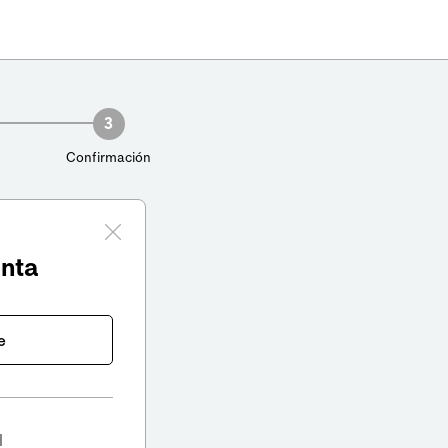
3
Confirmación
enta
e
l