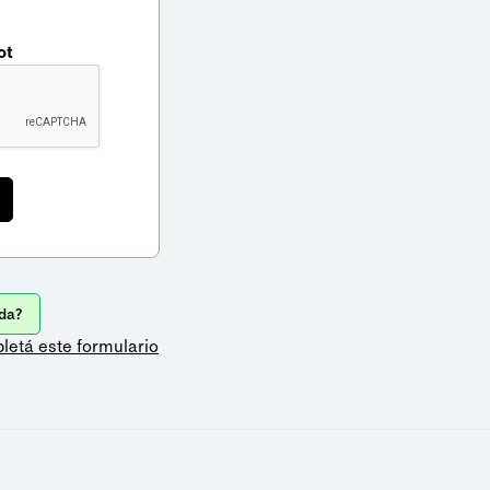
ot
da?
letá este formulario