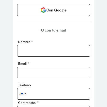
Con Google
O con tu email
*
Nombre
*
Email
Teléfono
Uruguay
+598
*
Contraseña