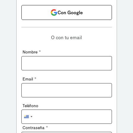
Con Google
O con tu email
*
Nombre
*
Email
Teléfono
Uruguay
+598
*
Contraseña