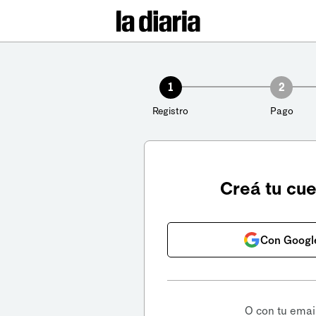
1
2
Registro
Pago
Creá tu cu
Con Googl
O con tu emai