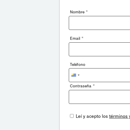
*
Nombre
*
Email
Teléfono
Uruguay
+598
*
Contraseña
Leí y acepto los
términos 