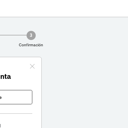
3
Confirmación
enta
e
l