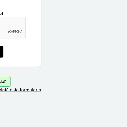
ot
da?
letá este formulario