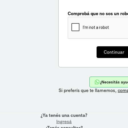
Comprobá que no sos un rob
¿Necesitás ayu
Si preferís que te llamemos,
comp
¿Ya tenés una cuenta?
Ingresá
¿Tenés consultas?