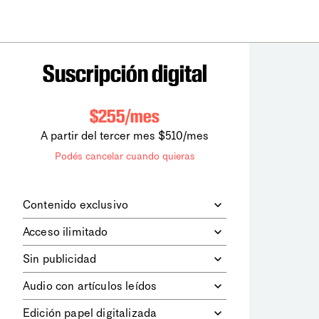
Suscripción digital
$255/mes
A partir del tercer mes $510/mes
Podés cancelar cuando quieras
Contenido exclusivo
Además de leer todos los contenidos
Acceso ilimitado
digitales de
la diaria
, podrás acceder a
los contenidos de Le Monde
Accedés sin límites a todos nuestros
Sin publicidad
diplomatique.
contenidos.
Navegá el sitio web sin espacios
Audio con artículos leídos
publicitarios.
Podrás escuchar los principales
Edición papel digitalizada
artículos del día, leídos por nuestro