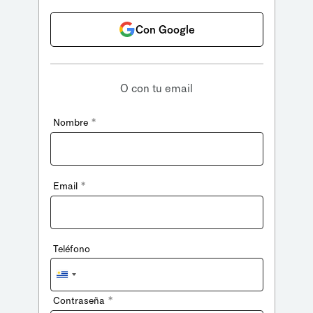
Con Google
O con tu email
*
Nombre
*
Email
Teléfono
Uruguay
+598
*
Contraseña