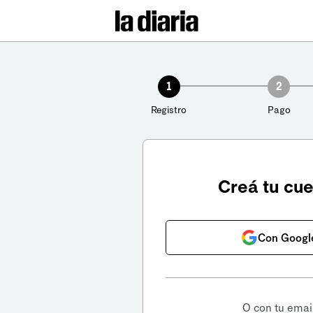
1
2
Registro
Pago
Creá tu cu
Con Googl
O con tu emai