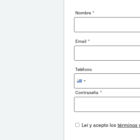
*
Nombre
*
Email
Teléfono
Uruguay
+598
*
Contraseña
Leí y acepto los
términos 