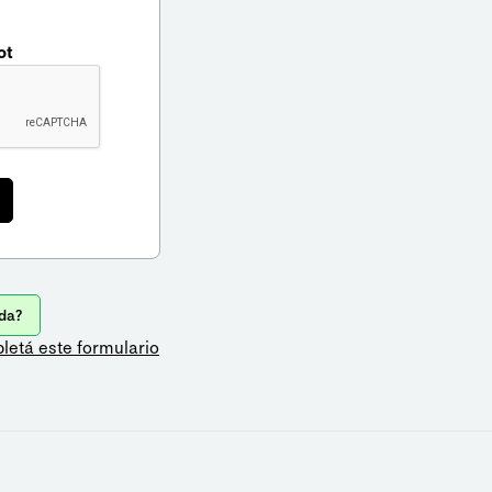
ot
da?
letá este formulario