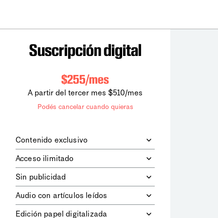
Suscripción digital
$255/mes
A partir del tercer mes $510/mes
Podés cancelar cuando quieras
Contenido exclusivo
Además de leer todos los contenidos
Acceso ilimitado
digitales de
la diaria
, podrás acceder a
los contenidos de Le Monde
Accedés sin límites a todos nuestros
Sin publicidad
diplomatique.
contenidos.
Navegá el sitio web sin espacios
Audio con artículos leídos
publicitarios.
Podrás escuchar los principales
Edición papel digitalizada
artículos del día, leídos por nuestro