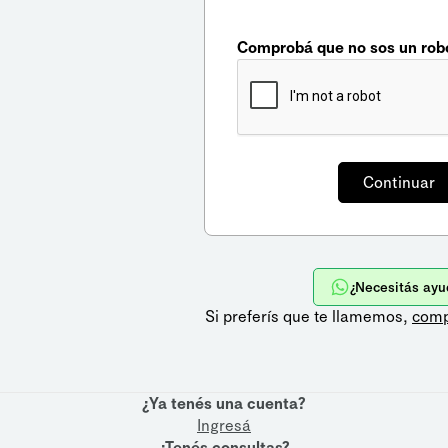
Comprobá que no sos un rob
¿Necesitás ayu
Si preferís que te llamemos,
comp
¿Ya tenés una cuenta?
Ingresá
¿Tenés consultas?