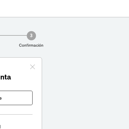
3
Confirmación
enta
e
l