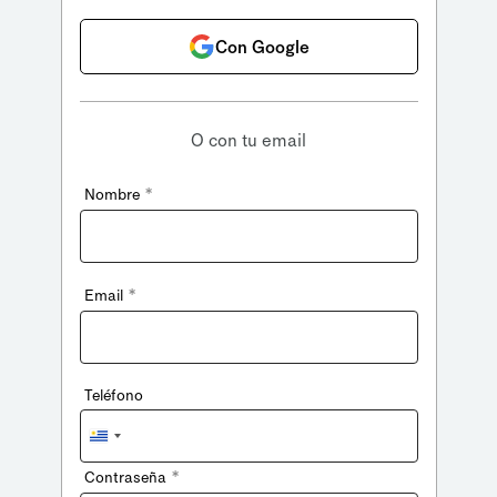
Con Google
O con tu email
*
Nombre
*
Email
Teléfono
Uruguay
+598
*
Contraseña