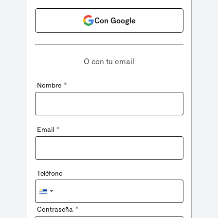
Con Google
O con tu email
*
Nombre
*
Email
Teléfono
Uruguay
+598
*
Contraseña