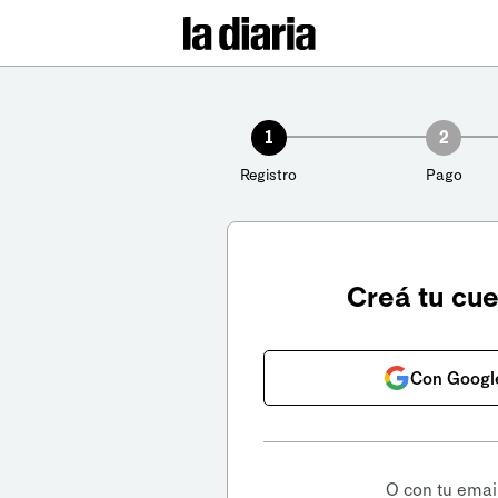
1
2
Registro
Pago
Creá tu cu
Con Googl
O con tu emai