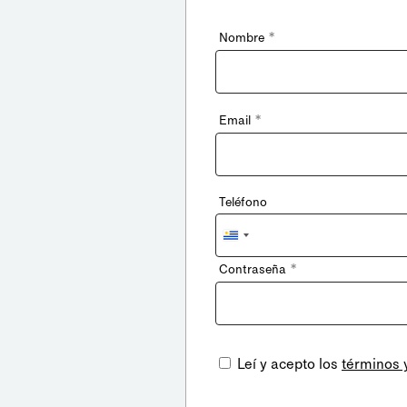
*
Nombre
*
Email
Teléfono
Uruguay
+598
*
Contraseña
Leí y acepto los
términos 