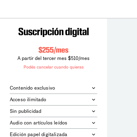
Suscripción digital
$255/mes
A partir del tercer mes $510/mes
Podés cancelar cuando quieras
Contenido exclusivo
Además de leer todos los contenidos
Acceso ilimitado
digitales de
la diaria
, podrás acceder a
los contenidos de Le Monde
Accedés sin límites a todos nuestros
Sin publicidad
diplomatique.
contenidos.
Navegá el sitio web sin espacios
Audio con artículos leídos
publicitarios.
Podrás escuchar los principales
Edición papel digitalizada
artículos del día, leídos por nuestro