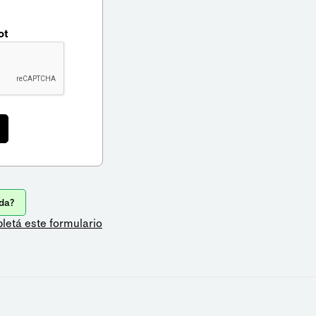
ot
da?
letá este formulario