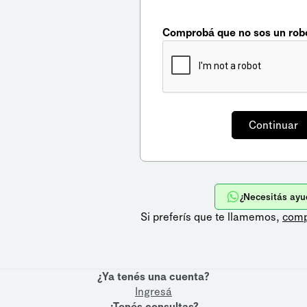
Comprobá que no sos un rob
¿Necesitás ayu
Si preferís que te llamemos,
comp
¿Ya tenés una cuenta?
Ingresá
¿Tenés consultas?