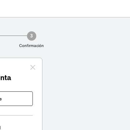
3
Confirmación
enta
e
l