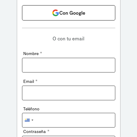
Con Google
O con tu email
*
Nombre
*
Email
Teléfono
Uruguay
+598
*
Contraseña