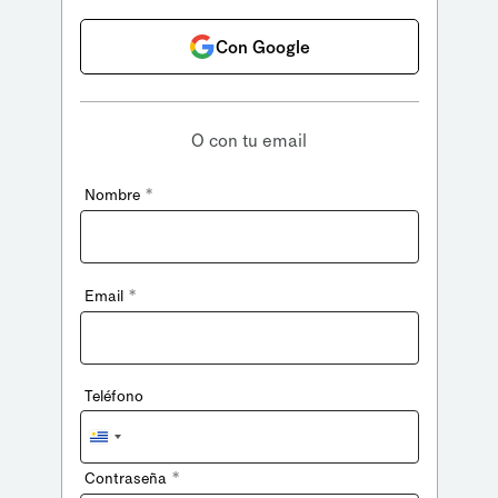
Con Google
O con tu email
*
Nombre
*
Email
Teléfono
Uruguay
+598
*
Contraseña