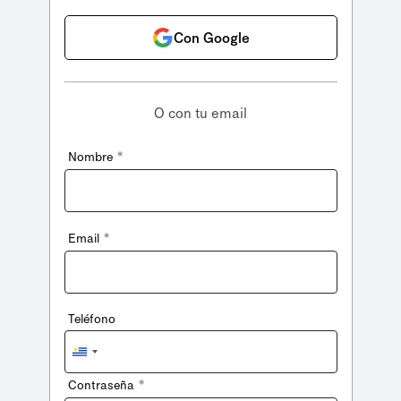
Con Google
O con tu email
*
Nombre
*
Email
Teléfono
Uruguay
+598
*
Contraseña