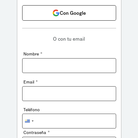
Con Google
O con tu email
*
Nombre
*
Email
Teléfono
Uruguay
+598
*
Contraseña