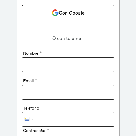
Con Google
O con tu email
*
Nombre
*
Email
Teléfono
Uruguay
+598
*
Contraseña