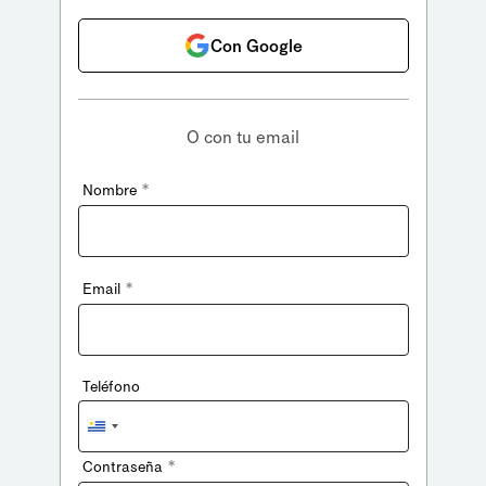
Con Google
O con tu email
*
Nombre
*
Email
Teléfono
Uruguay
+598
*
Contraseña