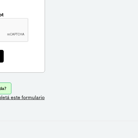
ot
da?
letá este formulario