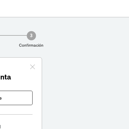
3
Confirmación
enta
e
l