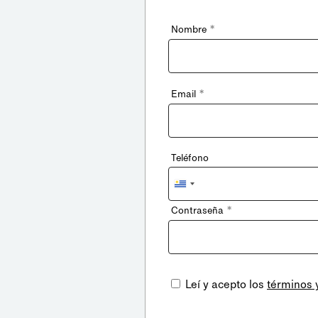
*
Nombre
*
Email
Teléfono
Uruguay
+598
*
Contraseña
Leí y acepto los
términos 