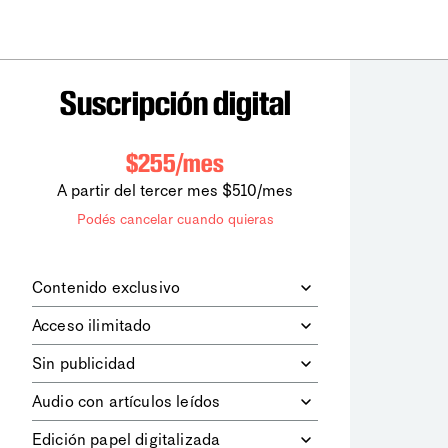
Suscripción digital
$255/mes
A partir del tercer mes $510/mes
Podés cancelar cuando quieras
Contenido exclusivo
Además de leer todos los contenidos
Acceso ilimitado
digitales de
la diaria
, podrás acceder a
los contenidos de Le Monde
Accedés sin límites a todos nuestros
Sin publicidad
diplomatique.
contenidos.
Navegá el sitio web sin espacios
Audio con artículos leídos
publicitarios.
Podrás escuchar los principales
Edición papel digitalizada
artículos del día, leídos por nuestro