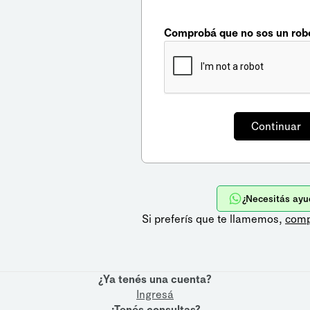
Comprobá que no sos un rob
¿Necesitás ayu
Si preferís que te llamemos,
comp
¿Ya tenés una cuenta?
Ingresá
¿Tenés consultas?