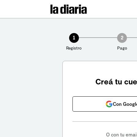
1
2
Registro
Pago
Creá tu cu
Con Googl
O con tu emai