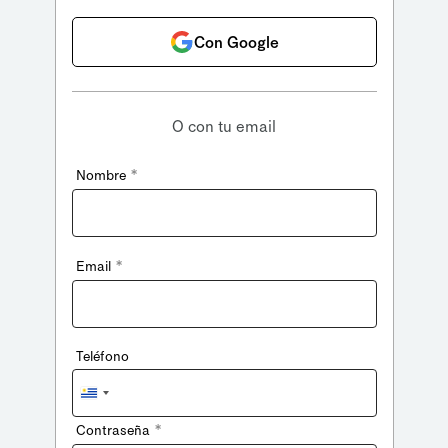
Con Google
O con tu email
*
Nombre
*
Email
Teléfono
Uruguay
+598
*
Contraseña