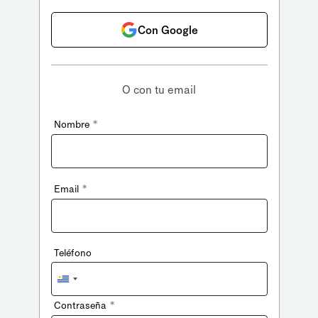
Con Google
O con tu email
*
Nombre
*
Email
Teléfono
Uruguay
+598
*
Contraseña