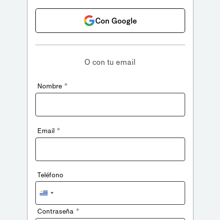
Con Google
O con tu email
*
Nombre
*
Email
Teléfono
Uruguay
+598
*
Contraseña