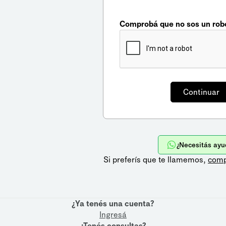
Comprobá que no sos un rob
¿Necesitás ayu
Si preferís que te llamemos,
comp
¿Ya tenés una cuenta?
Ingresá
¿Tenés consultas?