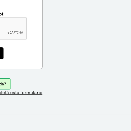
ot
da?
letá este formulario