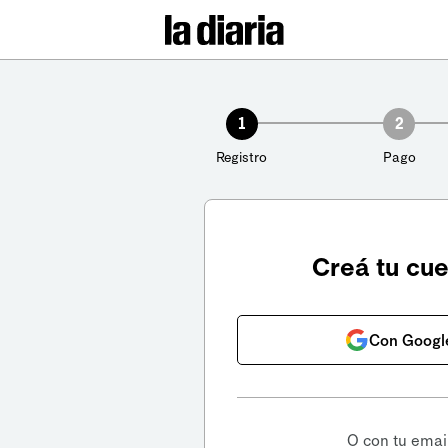
1
2
Registro
Pago
Creá tu cu
Con Googl
O con tu emai