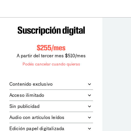
Suscripción digital
$255/mes
A partir del tercer mes $510/mes
Podés cancelar cuando quieras
Contenido exclusivo
Además de leer todos los contenidos
Acceso ilimitado
digitales de
la diaria
, podrás acceder a
los contenidos de Le Monde
Accedés sin límites a todos nuestros
Sin publicidad
diplomatique.
contenidos.
Navegá el sitio web sin espacios
Audio con artículos leídos
publicitarios.
Podrás escuchar los principales
Edición papel digitalizada
artículos del día, leídos por nuestro