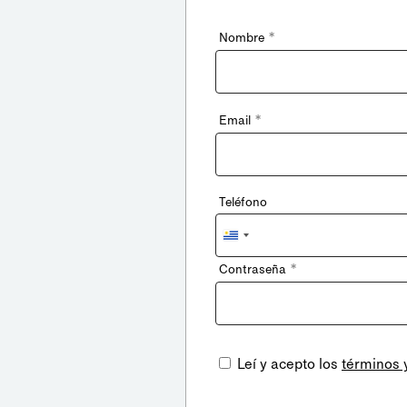
*
Nombre
*
Email
Teléfono
Uruguay
+598
*
Contraseña
Leí y acepto los
términos 