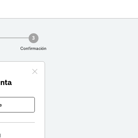
3
Confirmación
enta
e
l