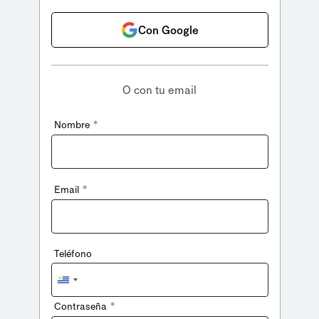
Con Google
O con tu email
*
Nombre
*
Email
Teléfono
Uruguay
+598
*
Contraseña