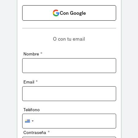
Con Google
O con tu email
*
Nombre
*
Email
Teléfono
Uruguay
+598
*
Contraseña