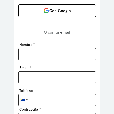
Con Google
O con tu email
*
Nombre
*
Email
Teléfono
Uruguay
+598
*
Contraseña