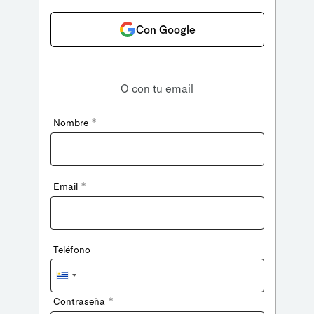
Con Google
O con tu email
*
Nombre
*
Email
Teléfono
Uruguay
+598
*
Contraseña