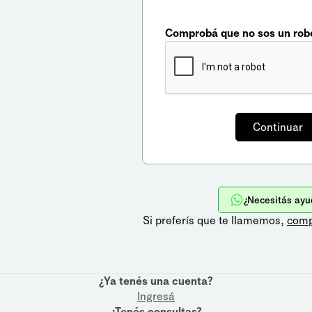
Comprobá que no sos un rob
¿Necesitás ayu
Si preferís que te llamemos,
comp
¿Ya tenés una cuenta?
Ingresá
¿Tenés consultas?