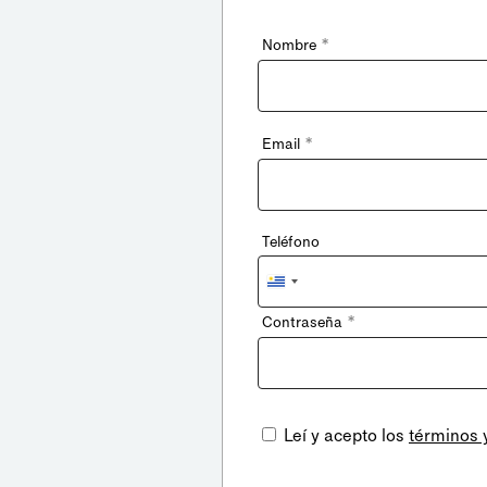
*
Nombre
*
Email
Teléfono
Uruguay
+598
*
Contraseña
Leí y acepto los
términos 