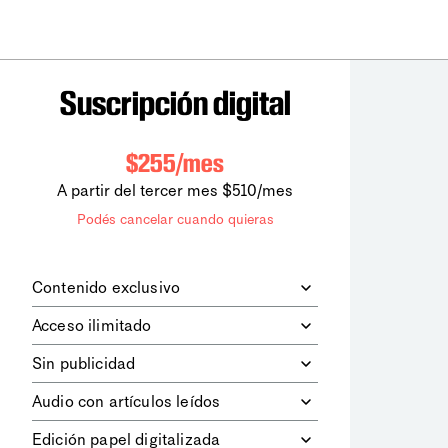
Suscripción digital
$255/mes
A partir del tercer mes $510/mes
Podés cancelar cuando quieras
Contenido exclusivo
Además de leer todos los contenidos
Acceso ilimitado
digitales de
la diaria
, podrás acceder a
los contenidos de Le Monde
Accedés sin límites a todos nuestros
Sin publicidad
diplomatique.
contenidos.
Navegá el sitio web sin espacios
Audio con artículos leídos
publicitarios.
Podrás escuchar los principales
Edición papel digitalizada
artículos del día, leídos por nuestro