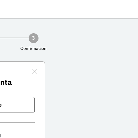
3
Confirmación
enta
e
l