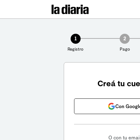
1
2
Registro
Pago
Creá tu cu
Con Googl
O con tu emai