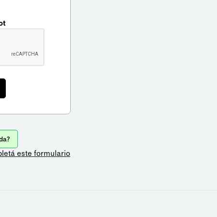
ot
da?
letá este formulario