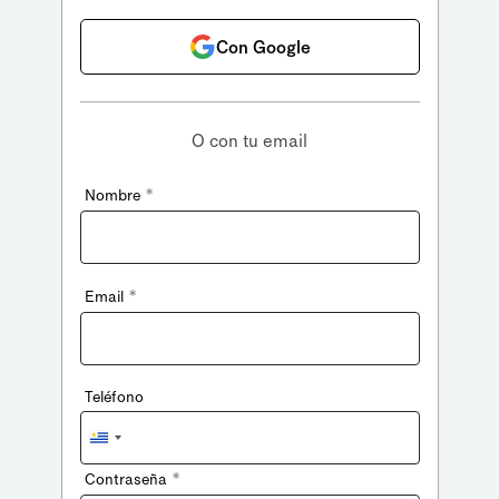
Con Google
O con tu email
*
Nombre
*
Email
Teléfono
Uruguay
+598
*
Contraseña