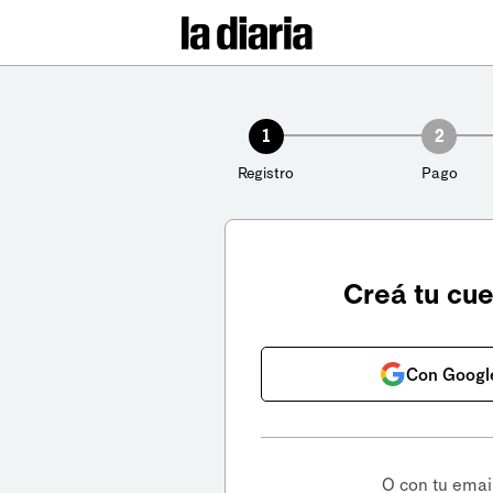
1
2
Registro
Pago
Creá tu cu
Con Googl
O con tu emai