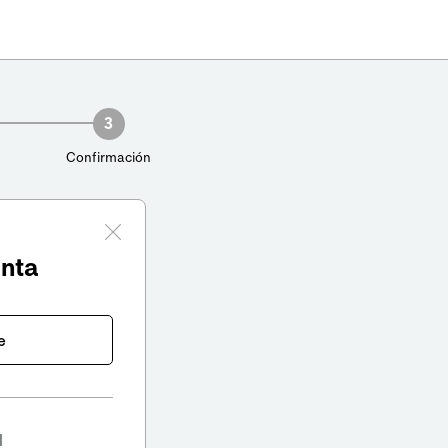
3
Confirmación
enta
e
l