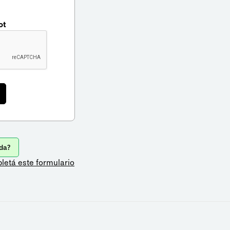
ot
da?
letá este formulario