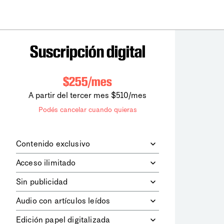
Suscripción digital
$255/mes
A partir del tercer mes $510/mes
Podés cancelar cuando quieras
Contenido exclusivo
Además de leer todos los contenidos
Acceso ilimitado
digitales de
la diaria
, podrás acceder a
los contenidos de Le Monde
Accedés sin límites a todos nuestros
Sin publicidad
diplomatique.
contenidos.
Navegá el sitio web sin espacios
Audio con artículos leídos
publicitarios.
Podrás escuchar los principales
Edición papel digitalizada
artículos del día, leídos por nuestro