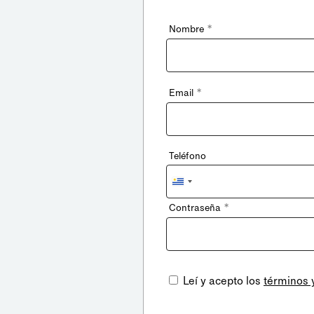
*
Nombre
*
Email
Teléfono
Uruguay
+598
*
Contraseña
Leí y acepto los
términos 