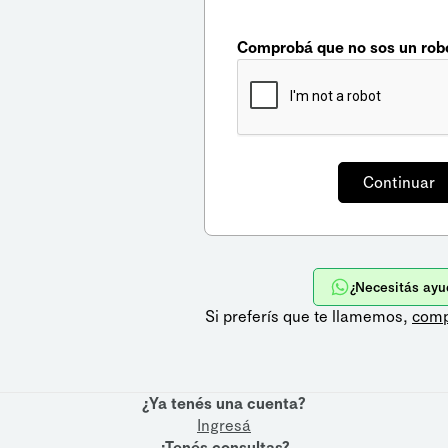
Comprobá que no sos un rob
¿Necesitás ayu
Si preferís que te llamemos,
comp
¿Ya tenés una cuenta?
Ingresá
¿Tenés consultas?