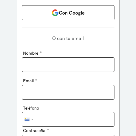
Con Google
O con tu email
*
Nombre
*
Email
Teléfono
Uruguay
+598
*
Contraseña