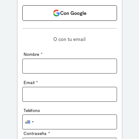
Con Google
O con tu email
*
Nombre
*
Email
Teléfono
Uruguay
+598
*
Contraseña