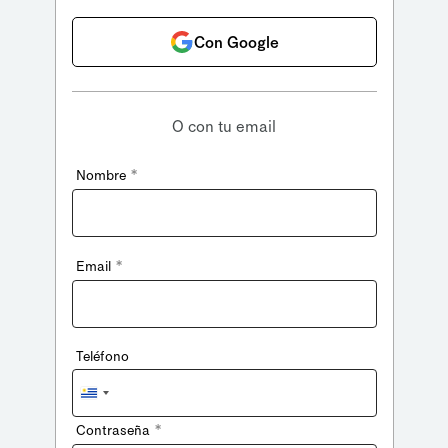
Con Google
O con tu email
*
Nombre
*
Email
Teléfono
Uruguay
+598
*
Contraseña