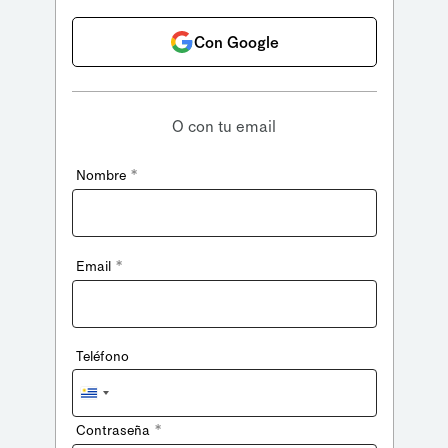
Con Google
O con tu email
*
Nombre
*
Email
Teléfono
Uruguay
+598
*
Contraseña