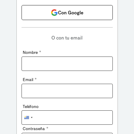
Con Google
O con tu email
*
Nombre
*
Email
Teléfono
Uruguay
+598
*
Contraseña