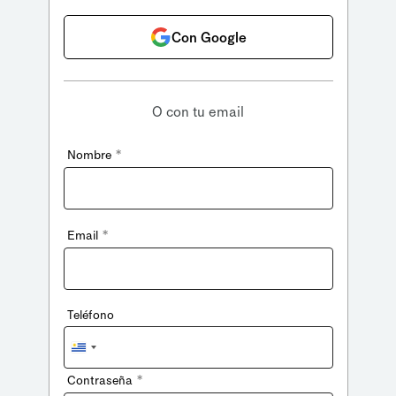
Con Google
O con tu email
*
Nombre
*
Email
Teléfono
Uruguay
+598
*
Contraseña