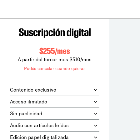
Suscripción digital
$255/mes
A partir del tercer mes $510/mes
Podés cancelar cuando quieras
Contenido exclusivo
Además de leer todos los contenidos
Acceso ilimitado
digitales de
la diaria
, podrás acceder a
los contenidos de Le Monde
Accedés sin límites a todos nuestros
Sin publicidad
diplomatique.
contenidos.
Navegá el sitio web sin espacios
Audio con artículos leídos
publicitarios.
Podrás escuchar los principales
Edición papel digitalizada
artículos del día, leídos por nuestro