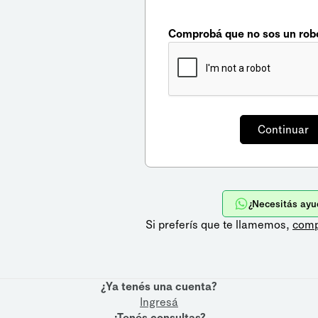
Comprobá que no sos un rob
¿Necesitás ayu
Si preferís que te llamemos,
comp
¿Ya tenés una cuenta?
Ingresá
¿Tenés consultas?