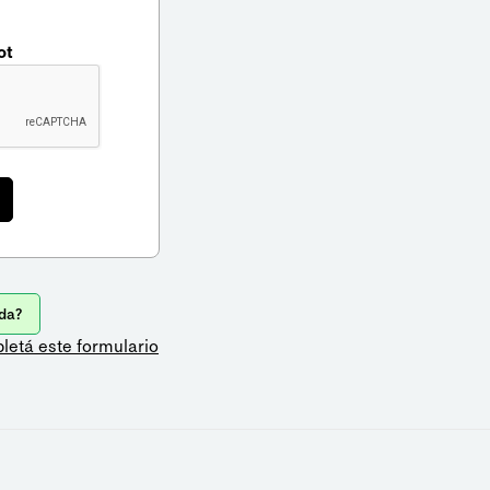
ot
da?
letá este formulario