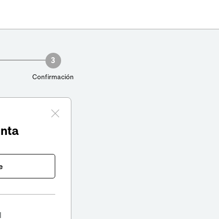
3
Confirmación
enta
e
l