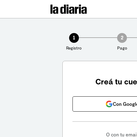
1
2
Registro
Pago
Creá tu cu
Con Googl
O con tu emai