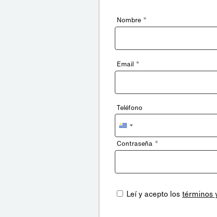
*
Nombre
*
Email
Teléfono
Uruguay
+598
*
Contraseña
Leí y acepto los
términos 