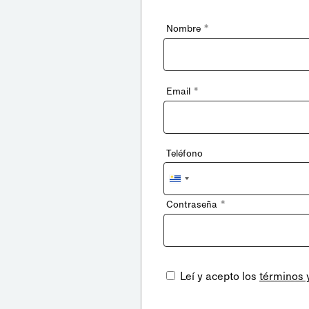
*
Nombre
*
Email
Teléfono
Uruguay
+598
*
Contraseña
Leí y acepto los
términos 