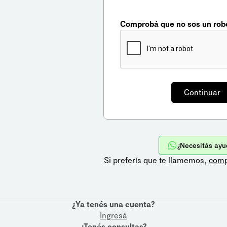
Comprobá que no sos un rob
¿Necesitás ayu
Si preferís que te llamemos,
comp
¿Ya tenés una cuenta?
Ingresá
¿Tenés consultas?