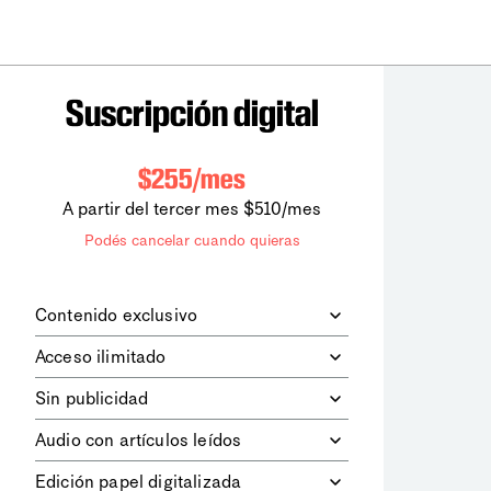
Suscripción digital
$255/mes
A partir del tercer mes $510/mes
Podés cancelar cuando quieras
Contenido exclusivo
Además de leer todos los contenidos
Acceso ilimitado
digitales de
la diaria
, podrás acceder a
los contenidos de Le Monde
Accedés sin límites a todos nuestros
Sin publicidad
diplomatique.
contenidos.
Navegá el sitio web sin espacios
Audio con artículos leídos
publicitarios.
Podrás escuchar los principales
Edición papel digitalizada
artículos del día, leídos por nuestro