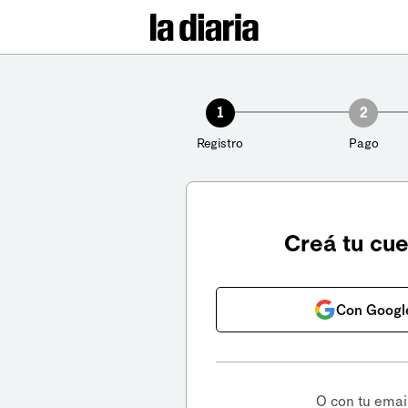
1
2
Registro
Pago
Creá tu cu
Con Googl
O con tu emai