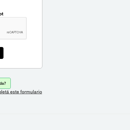
ot
da?
letá este formulario