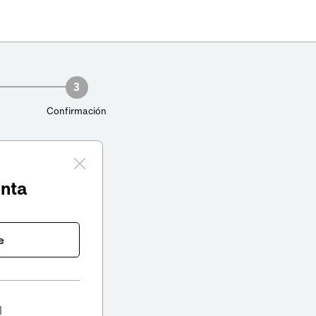
3
Confirmación
enta
e
l