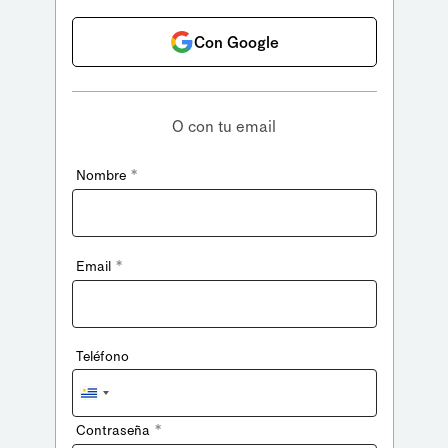
Con Google
O con tu email
*
Nombre
*
Email
Teléfono
Uruguay
+598
*
Contraseña