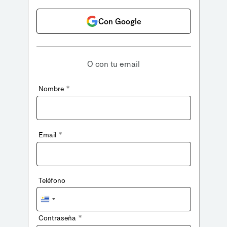
Con Google
O con tu email
*
Nombre
*
Email
Teléfono
Uruguay
+598
*
Contraseña