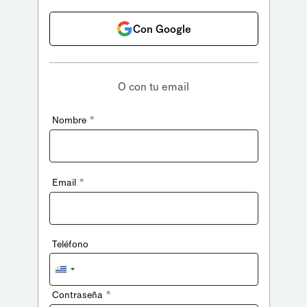
Con Google
O con tu email
*
Nombre
*
Email
Teléfono
Uruguay
+598
*
Contraseña