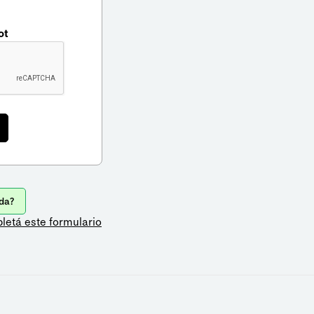
ot
da?
letá este formulario