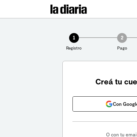
1
2
Registro
Pago
Creá tu cu
Con Googl
O con tu emai