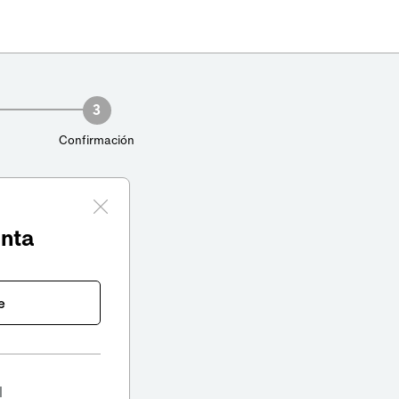
3
Confirmación
enta
e
l