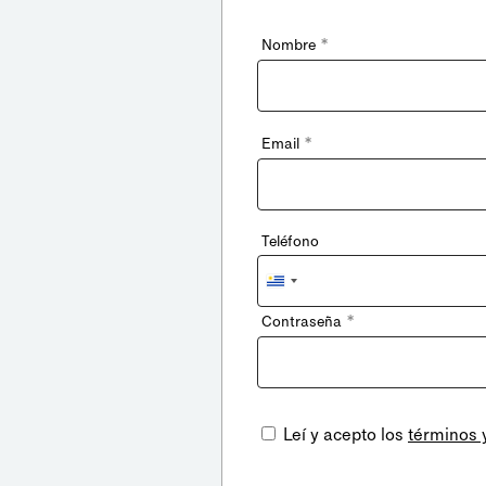
*
Nombre
*
Email
Teléfono
Uruguay
+598
*
Contraseña
Leí y acepto los
términos 