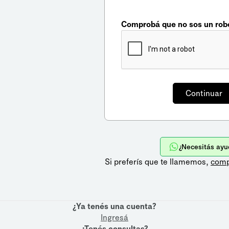
Comprobá que no sos un rob
¿Necesitás ayu
Si preferís que te llamemos,
comp
¿Ya tenés una cuenta?
Ingresá
¿Tenés consultas?