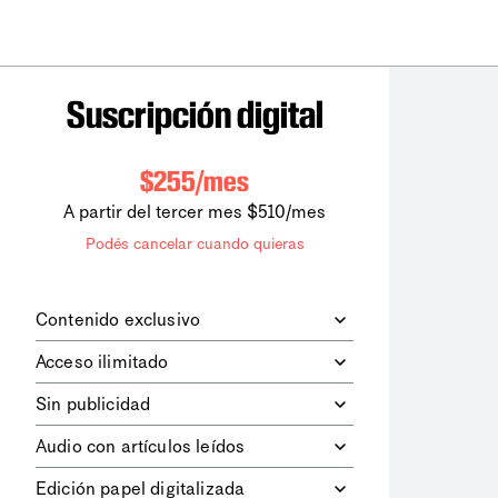
Suscripción digital
$255/mes
A partir del tercer mes $510/mes
Podés cancelar cuando quieras
Contenido exclusivo
Además de leer todos los contenidos
Acceso ilimitado
digitales de
la diaria
, podrás acceder a
los contenidos de Le Monde
Accedés sin límites a todos nuestros
Sin publicidad
diplomatique.
contenidos.
Navegá el sitio web sin espacios
Audio con artículos leídos
publicitarios.
Podrás escuchar los principales
Edición papel digitalizada
artículos del día, leídos por nuestro