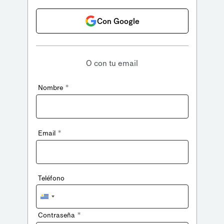
Con Google
O con tu email
*
Nombre
*
Email
Teléfono
Uruguay
+598
*
Contraseña