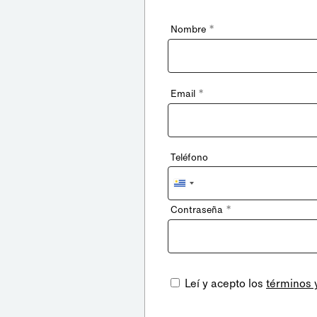
*
Nombre
*
Email
Teléfono
Uruguay
+598
*
Contraseña
Leí y acepto los
términos 