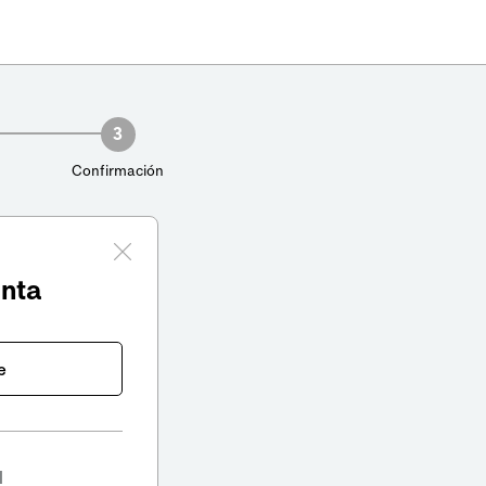
3
Confirmación
enta
e
l