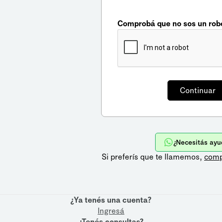
Comprobá que no sos un rob
¿Necesitás ayu
Si preferís que te llamemos,
comp
¿Ya tenés una cuenta?
Ingresá
¿Tenés consultas?