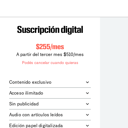
Suscripción digital
$255/mes
A partir del tercer mes $510/mes
Podés cancelar cuando quieras
Contenido exclusivo
Además de leer todos los contenidos
Acceso ilimitado
digitales de
la diaria
, podrás acceder a
los contenidos de Le Monde
Accedés sin límites a todos nuestros
Sin publicidad
diplomatique.
contenidos.
Navegá el sitio web sin espacios
Audio con artículos leídos
publicitarios.
Podrás escuchar los principales
Edición papel digitalizada
artículos del día, leídos por nuestro