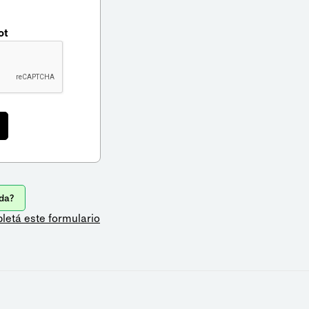
ot
da?
letá este formulario