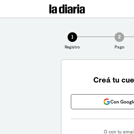
1
2
Registro
Pago
Creá tu cu
Con Googl
O con tu emai