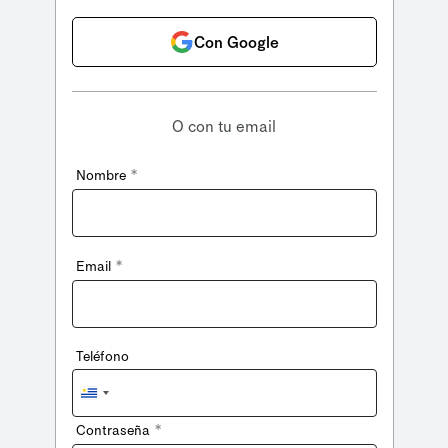
Con Google
O con tu email
*
Nombre
*
Email
Teléfono
Uruguay
+598
*
Contraseña