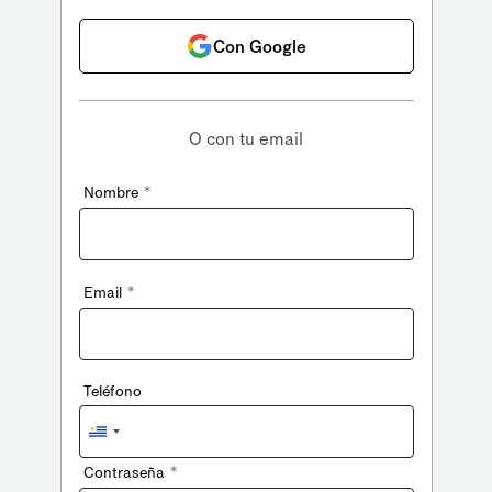
Con Google
O con tu email
*
Nombre
*
Email
Teléfono
Uruguay
+598
*
Contraseña