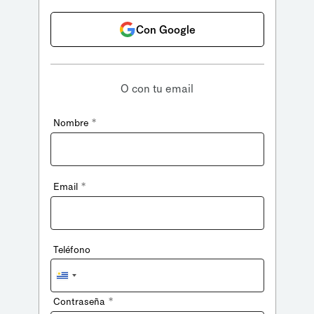
Con Google
O con tu email
*
Nombre
*
Email
Teléfono
Uruguay
+598
*
Contraseña