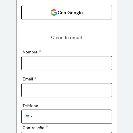
Con Google
O con tu email
*
Nombre
*
Email
Teléfono
Uruguay
+598
*
Contraseña